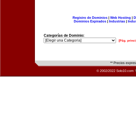
Registro de Dominios
|
Web Hosting
|
D
Dominios Expirados
|
Industrias
|
Indu
Categorías de Dominio:
[Pág. princi
** Precios expre
© 2002/2022 Solo10.com