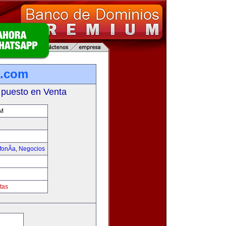
l.com
 puesto en Venta
M
fonÃ­a
,
Negocios
tas