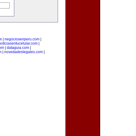
m
|
negociosenperu.com
|
noticiasentucelular.com
|
com
|
dataguia.com
|
m
|
novedadeslegales.com
|