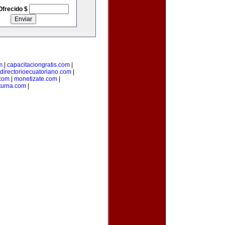
Ofrecido $
m
|
capacitaciongratis.com
|
directorioecuatoriano.com
|
.com
|
monetizate.com
|
turna.com
|