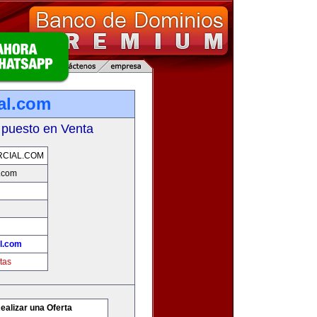
al.com
 puesto en Venta
CIAL.COM
.com
l.com
tas
ealizar una Oferta