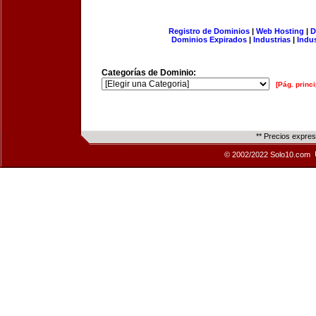
Registro de Dominios
|
Web Hosting
|
D
Dominios Expirados
|
Industrias
|
Indu
Categorías de Dominio:
[Pág. princi
** Precios expre
© 2002/2022 Solo10.com